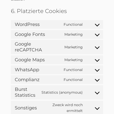
6. Platzierte Cookies
WordPress
Functional
Consent
to
Google Fonts
Marketing
Consent
service
to
Google
wordpress
Marketing
service
reCAPTCHA
Consent
google-
to
Google Maps
Marketing
fonts
service
Consent
google-
to
WhatsApp
Functional
Consent
recaptcha
service
to
Complianz
Functional
google-
Consent
service
maps
to
Burst
whatsapp
Statistics (anonymous)
service
Statistics
Consent
complianz
to
Zweck wird noch
service
Sonstiges
Consent
ermittelt
burst-