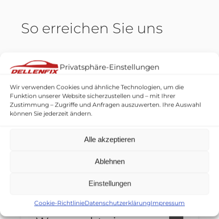
So erreichen Sie uns
Privatsphäre-Einstellungen
DELLENFIX Hagelschaden & Parkdellen-
Reparatur
Wir verwenden Cookies und ähnliche Technologien, um die
Funktion unserer Website sicherzustellen und – mit Ihrer
Berghäuser Str. 82a, 67354 Römerberg
Zustimmung – Zugriffe und Anfragen auszuwerten. Ihre Auswahl
können Sie jederzeit ändern.
+49 157 501 83 603
Alle akzeptieren
Öffnungszeiten
Ablehnen
Montag – Freitag 09:00 Uhr – 18:00 Uhr
Einstellungen
Cookie-Richtlinie
Datenschutzerklärung
Impressum